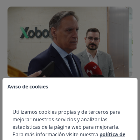
Aviso de cookies
Durante el tiempo que ha durado la visita, han
mostrado su interés por la actividad tecnológica que
desarrollamos en Xoborg y el soporte que damos a
Utilizamos cookies propias y de terceros para
las más de 1700 clínicas, que trabajan a nivel
mejorar nuestros servicios y analizar las
nacional e internacional, diariamente con
Archivex
.
estadísticas de la página web para mejorarla.
Para más información visite nuestra
política de
Por su parte, Carlos Manuel García Carbayo ha