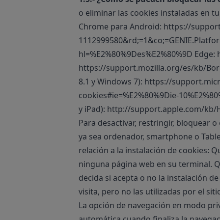
o eliminar las cookies instaladas en 
Chrome para Android:
https://suppo
1112999580&rd;=1&co;=GENIE.Platf
hl=%E2%80%9Des%E2%80%9D
Edge:
https://support.mozilla.org/es/kb/Bo
8.1 y Windows 7):
https://support.mic
cookies#ie=%E2%80%9Die-10%E2%8
y iPad):
http://support.apple.com/kb
Para desactivar, restringir, bloquear 
ya sea ordenador, smartphone o Table
relación a la instalación de cookies: 
ninguna página web en su terminal. Qu
decida si acepta o no la instalación 
visita, pero no las utilizadas por el s
La opción de navegación en modo priva
automática cuando finaliza la navegac