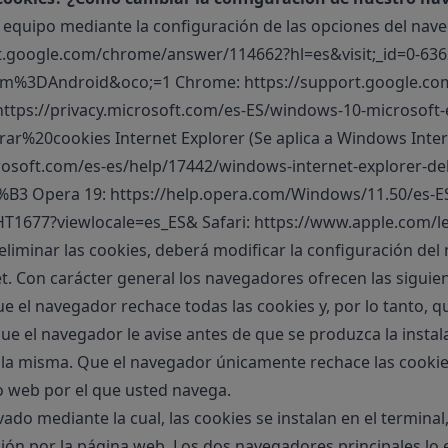
tu equipo mediante la configuración de las opciones del nav
rt.google.com/chrome/answer/114662?hl=es&visit;_id=0-63
orm%3DAndroid&oco;=1
Chrome:
https://support.google.c
https://privacy.microsoft.com/es-ES/windows-10-microsoft
rrar%20cookies
Internet Explorer (Se aplica a Windows Int
rosoft.com/es-es/help/17442/windows-internet-explorer-d
0%B3
Opera 19:
https://help.opera.com/Windows/11.50/es-E
/HT1677?viewlocale=es_ES&
Safari:
https://www.apple.com/le
o eliminar las cookies, deberá modificar la configuración del
t. Con carácter general los navegadores ofrecen las siguie
Que el navegador rechace todas las cookies y, por lo tanto, 
e el navegador le avise antes de que se produzca la instal
de la misma. Que el navegador únicamente rechace las cookie
itio web por el que usted navega.
do mediante la cual, las cookies se instalan en el terminal
ión por la página web. Los dos navegadores principales lo e