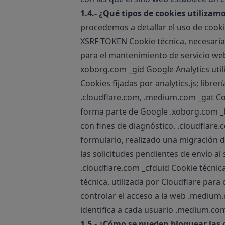
1.4.- ¿Qué tipos de cookies utiliza
procedemos a detallar el uso de cooki
XSRF-TOKEN Cookie técnica, necesaria
para el mantenimiento de servicio we
xoborg.com _gid Google Analytics util
Cookies fijadas por analytics.js; libre
.cloudflare.com, .medium.com _gat Cooki
forma parte de Google .xoborg.com _b
con fines de diagnóstico. .cloudflare.
formulario, realizado una migración 
las solicitudes pendientes de envío al 
.cloudflare.com _cfduid Cookie técnica
técnica, utilizada por Cloudflare para
controlar el acceso a la web .medium
identifica a cada usuario .medium.co
1.5.- ¿Cómo se pueden bloquear las