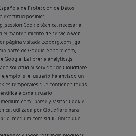
 Española de Protección de Datos
 exactitud posible:
_session Cookie técnica, necesaria
a el mantenimiento de servicio web.
por página visitada .xoborg.com _ga
 forma parte de Google .xoborg.com,
 Google. La librería analytics.js
a solicitud al servidor de Cloudflare
 ejemplo, si el usuario ha enviado un
ookies temporales que contienen todas
dentifica a cada usuario
b .medium.com _parsely_visitor Cookie
nica, utilizada por Cloudflare para
uario .medium.com sid ID única que
vegador?
Puedes restringir, bloquear