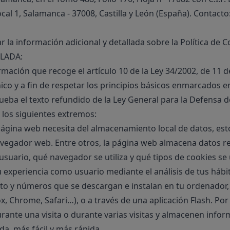
cal 1, Salamanca - 37008, Castilla y León (España). Contacto
 la información adicional y detallada sobre la Política de 
LLADA:
ación que recoge el artículo 10 de la Ley 34/2002, de 11 de 
co y a fin de respetar los principios básicos enmarcados en
ueba el texto refundido de la Ley General para la Defensa 
 los siguientes extremos:
gina web necesita del almacenamiento local de datos, esto
navegador web. Entre otros, la página web almacena datos re
 usuario, qué navegador se utiliza y qué tipos de cookies se
experiencia como usuario mediante el análisis de tus hábito
o y números que se descargan e instalan en tu ordenador, e
ox, Chrome, Safari…), o a través de una aplicación Flash. Po
urante una visita o durante varias visitas y almacenen info
da, más fácil y más rápida.