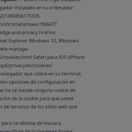
egador instalado en tu ordenador:
6221490856175326-
om/chrome/answer/95647?
-edge-and-privacy
FireFox:
ernet Explorer, Windows 10, Windows
elete-manage-
S/cookies.html
Safari para IOS (iPhone
gal/privacy/es/cookies/
 navegador que utilice en su terminal,
ntes opciones de configuración en
que no se instale ninguna cookie de
ación de la cookie para que usted
s de terceros de los sitios web que
, pero se elimina de manera
specifican de la siguiente forma: