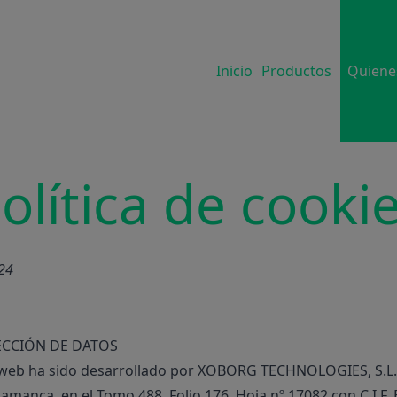
Inicio
Productos
Quiene
olítica de cooki
024
ECCIÓN DE DATOS
tio web ha sido desarrollado por XOBORG TECHNOLOGIES, S.L.
lamanca, en el Tomo 488, Folio 176, Hoja nº 17082 con C.I.F.