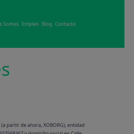
s Somos
Empleo
Blog
Contacto
es
 (a partir de ahora, XOBORG), entidad
 B37568367 y domicilio social en Calle