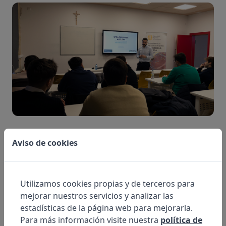
En esta ocasión, centramos nuestra intervención en
Aviso de cookies
un tema clave para cualquier negocio: la atención al
cliente como parte de valor en cualquier empresa.
Durante la sesión hemos querido trasladar una idea
Utilizamos cookies propias y de terceros para
mejorar nuestros servicios y analizar las
clara y por la que nos guiamos: la atención al cliente
estadísticas de la página web para mejorarla.
no es solo resolver incidencias, es construir
Para más información visite nuestra
política de
relaciones. El mercado es cada vez más competitivo