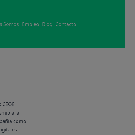
s Somos
Empleo
Blog
Contacto
os CEOE
emio a la
ompañía como
igitales