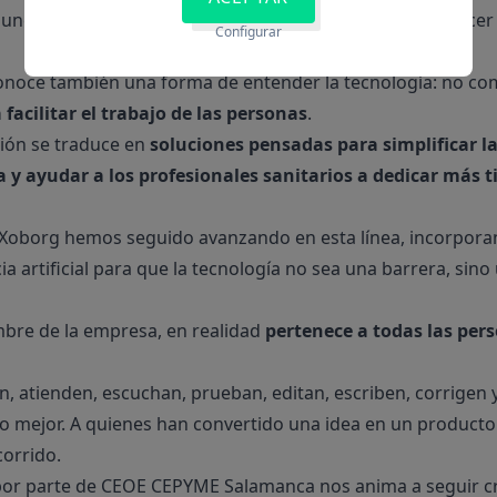
unca ha sido solo hacer algo nuevo. Ha sido intentar hacer 
Configurar
conoce también una forma de entender la tecnología: no com
acilitar el trabajo de las personas
.
isión se traduce en
soluciones pensadas para simplificar la 
a y ayudar a los profesionales sanitarios a dedicar más 
 Xoborg hemos seguido avanzando en esta línea, incorpora
a artificial para que la tecnología no sea una barrera, sino
mbre de la empresa, en realidad
pertenece a todas las per
n, atienden, escuchan, prueban, editan, escriben, corrigen
 mejor. A quienes han convertido una idea en un producto
orrido.
 por parte de CEOE CEPYME Salamanca nos anima a seguir c