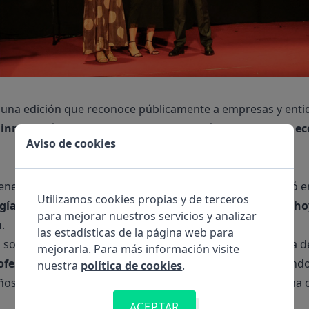
 una edición que reconoce públicamente a empresas y enti
, innovación, compromiso y contribución al desarrollo ec
Aviso de cookies
iene un significado especial. Porque Xoborg nació y creció
Utilizamos cookies propias y de terceros
gía, construido equipo y dado forma a productos que h
para mejorar nuestros servicios y analizar
a
.
las estadísticas de la página web para
o
software de gestión clínica
, que se ha convertido en una d
mejorarla. Para más información visite
rofesionales sanitarios
. Un producto que nació escuchando
nuestra
política de cookies
.
 años, ha evolucionado hasta convertirse en una plataforma
ACEPTAR